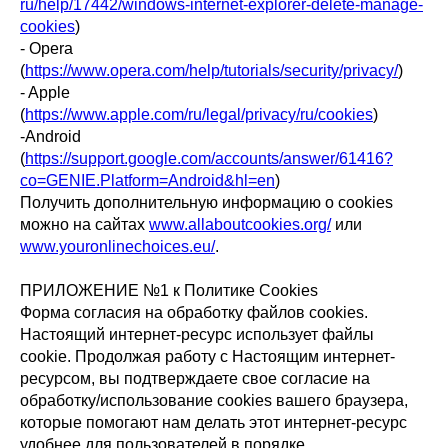
ru/help/17442/windows-internet-explorer-delete-manage-
cookies
)
- Opera
(
https://www.opera.com/help/tutorials/security/privacy/
)
- Apple
(
https://www.apple.com/ru/legal/privacy/ru/cookies
)
-Android
(
https://support.google.com/accounts/answer/61416?
co=GENIE.Platform=Android&hl=en
)
Получить дополнительную информацию о cookies
можно на сайтах
www.allaboutcookies.org/
или
www.youronlinechoices.eu/
.
ПРИЛОЖЕНИЕ №1 к Политике Cookies
Форма согласия на обработку файлов cookies.
Настоящий интернет-ресурс использует файлы
cookie. Продолжая работу с Настоящим интернет-
ресурсом, вы подтверждаете свое согласие на
обработку/использование cookies вашего браузера,
которые помогают нам делать этот интернет-ресурс
удобнее для пользователей в порядке