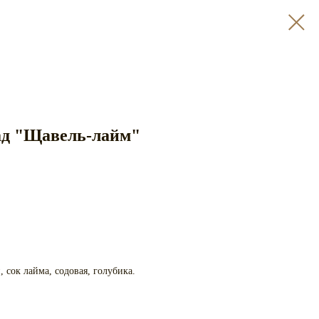
д "Щавель-лайм"
 сок лайма, содовая, голубика.